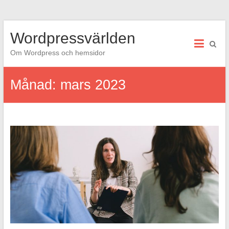
Hoppa
Wordpressvärlden
till
innehåll
Om Wordpress och hemsidor
Månad:
mars 2023