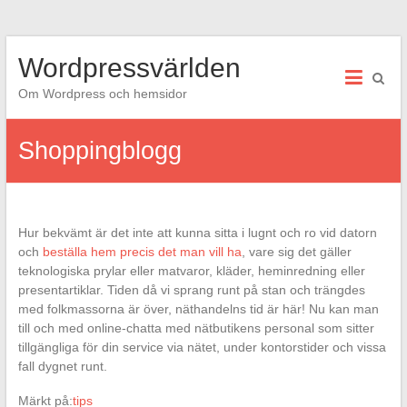
Hoppa
Wordpressvärlden
till
innehåll
Om Wordpress och hemsidor
Shoppingblogg
Hur bekvämt är det inte att kunna sitta i lugnt och ro vid datorn
och
beställa hem precis det man vill ha
, vare sig det gäller
teknologiska prylar eller matvaror, kläder, heminredning eller
presentartiklar. Tiden då vi sprang runt på stan och trängdes
med folkmassorna är över, näthandelns tid är här! Nu kan man
till och med online-chatta med nätbutikens personal som sitter
tillgängliga för din service via nätet, under kontorstider och vissa
fall dygnet runt.
Märkt på:
tips